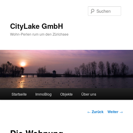
Zum
Inhalt
Suche
wechseln
CityLake GmbH
Wohn-Perlen rum um den Zürichsee
Hauptmenü
Startseite
ImmoBlog
Objekte
Über uns
Beitrags-
←
Zurück
Weiter
→
Navigation