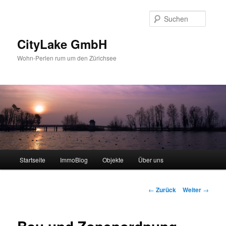
Zum
Inhalt
Suche
wechseln
CityLake GmbH
Wohn-Perlen rum um den Zürichsee
Hauptmenü
Startseite
ImmoBlog
Objekte
Über uns
Beitrags-
←
Zurück
Weiter
→
Navigation