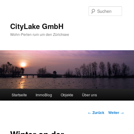
Zum
Inhalt
Suche
wechseln
CityLake GmbH
Wohn-Perlen rum um den Zürichsee
Hauptmenü
Startseite
ImmoBlog
Objekte
Über uns
Beitrags-
←
Zurück
Weiter
→
Navigation