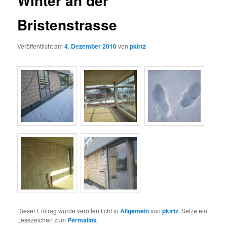
Winter an der
Bristenstrasse
Veröffentlicht am
4. Dezember 2010
von
pkirtz
Dieser Eintrag wurde veröffentlicht in
Allgemein
von
pkirtz
. Setze ein
Lesezeichen zum
Permalink
.